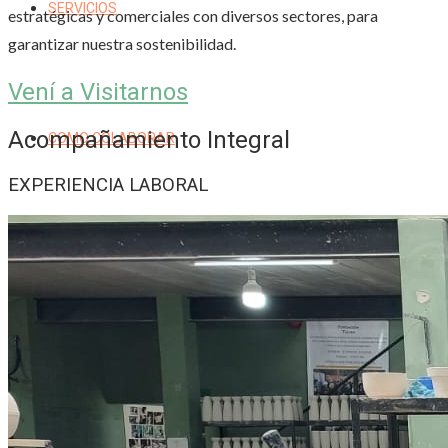
SERVICIOS
estratégicas y comerciales con diversos sectores, para
garantizar nuestra sostenibilidad.
Vení a Visitarnos
Acompañamiento Integral
COMO COLABORAR
EXPERIENCIA LABORAL
TIENDA